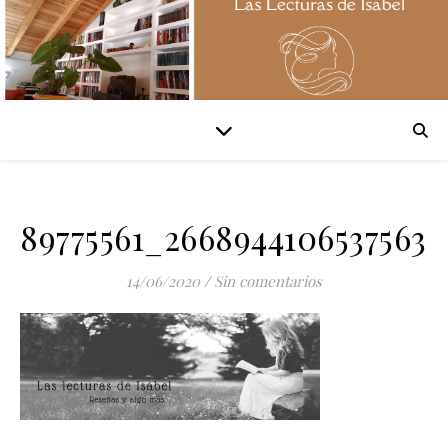
89775561_2668944106537563
14/06/2020
/
Sin comentarios