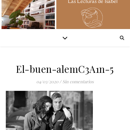
El-buen-alemC3A1n-5
04/03/2020
/
Sin comentarios