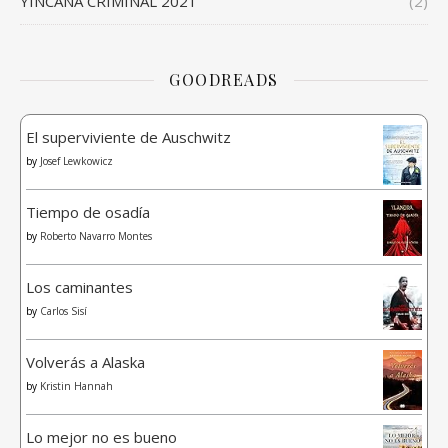
YINCANA CRIMINAL 2021
(2)
GOODREADS
El superviviente de Auschwitz
by
Josef Lewkowicz
Tiempo de osadía
by
Roberto Navarro Montes
Los caminantes
by
Carlos Sisí
Volverás a Alaska
by
Kristin Hannah
Lo mejor no es bueno