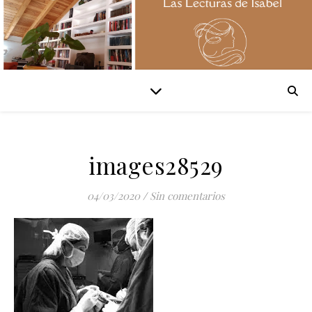
images28529
04/03/2020
/
Sin comentarios