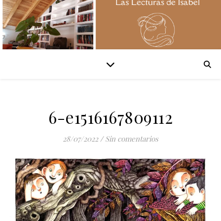
6-e1516167809112
28/07/2022
/
Sin comentarios