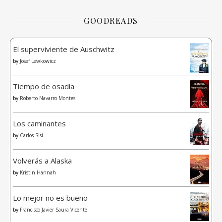
GOODREADS
El superviviente de Auschwitz
by
Josef Lewkowicz
Tiempo de osadía
by
Roberto Navarro Montes
Los caminantes
by
Carlos Sisí
Volverás a Alaska
by
Kristin Hannah
Lo mejor no es bueno
by
Francisco Javier Saura Vicente