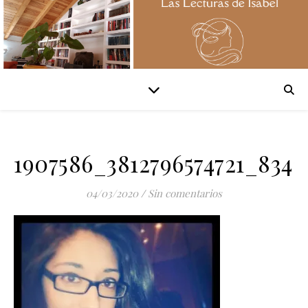
1907586_3812796574721_834
04/03/2020
/
Sin comentarios