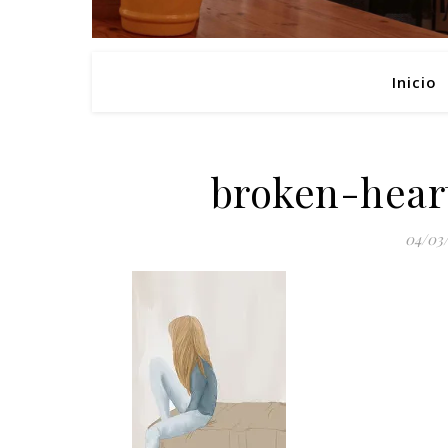
Inicio
broken-hear
04/03