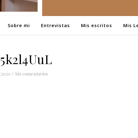
Sobre mi
Entrevistas
Mis escritos
Mis L
L5k2l4UuL
/2020
/
Sin comentarios