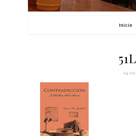
Inicio
51
04/03