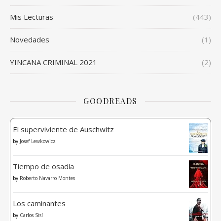
Mis Lecturas
(443)
Novedades
(1)
YINCANA CRIMINAL 2021
(2)
GOODREADS
El superviviente de Auschwitz
by
Josef Lewkowicz
Tiempo de osadía
by
Roberto Navarro Montes
Los caminantes
by
Carlos Sisí