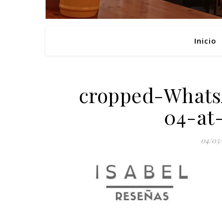
Inicio
cropped-Whats
04-at-
04/03