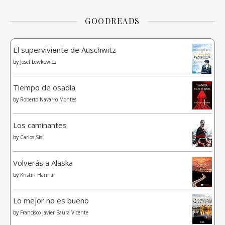
GOODREADS
El superviviente de Auschwitz
by
Josef Lewkowicz
Tiempo de osadía
by
Roberto Navarro Montes
Los caminantes
by
Carlos Sisí
Volverás a Alaska
by
Kristin Hannah
Lo mejor no es bueno
by
Francisco Javier Saura Vicente