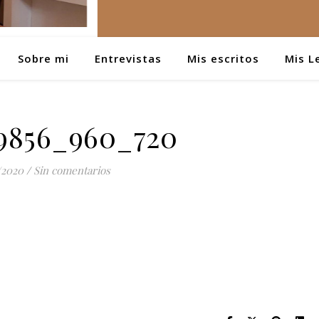
Sobre mi
Entrevistas
Mis escritos
Mis L
9856_960_720
/2020
/
Sin comentarios