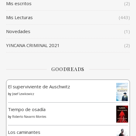
Mis escritos
(2)
Mis Lecturas
(443)
Novedades
(1)
YINCANA CRIMINAL 2021
(2)
GOODREADS
El superviviente de Auschwitz
by
Josef Lewkowicz
Tiempo de osadía
by
Roberto Navarro Montes
Los caminantes