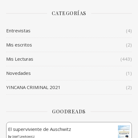
CATEGORÍAS
Entrevistas
(4)
Mis escritos
(2)
Mis Lecturas
(443)
Novedades
(1)
YINCANA CRIMINAL 2021
(2)
GOODREADS
El superviviente de Auschwitz
by
Josef Lewkowicz