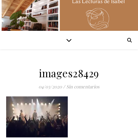
images28429
04/03/2020
/
Sin comentarios