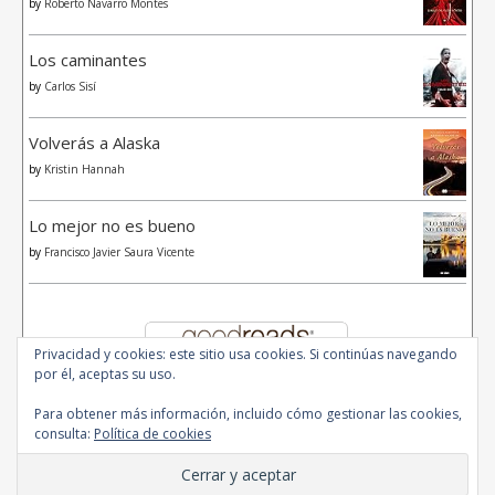
by
Roberto Navarro Montes
Los caminantes
by
Carlos Sisí
Volverás a Alaska
by
Kristin Hannah
Lo mejor no es bueno
by
Francisco Javier Saura Vicente
Privacidad y cookies: este sitio usa cookies. Si continúas navegando
por él, aceptas su uso.
Para obtener más información, incluido cómo gestionar las cookies,
consulta:
Política de cookies
© 2020 - All Rights Reserved.
Ashe Tema de
WP Royal
.
Inicio