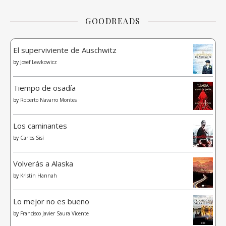
GOODREADS
El superviviente de Auschwitz
by
Josef Lewkowicz
Tiempo de osadía
by
Roberto Navarro Montes
Los caminantes
by
Carlos Sisí
Volverás a Alaska
by
Kristin Hannah
Lo mejor no es bueno
by
Francisco Javier Saura Vicente