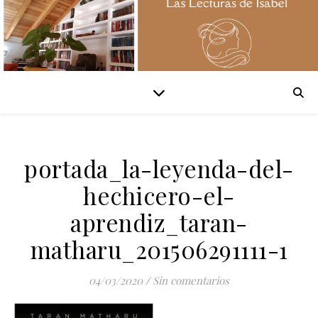
portada_la-leyenda-del-
hechicero-el-
aprendiz_taran-
matharu_201506291111-1
04/03/2020
/
Sin comentarios