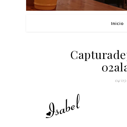
Inicio
Capturade
02al
04/03