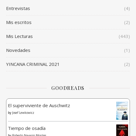
Entrevistas
(4)
Mis escritos
(2)
Mis Lecturas
(443)
Novedades
(1)
YINCANA CRIMINAL 2021
(2)
GOODREADS
El superviviente de Auschwitz
by
Josef Lewkowicz
Tiempo de osadía
by
Roberto Navarro Montes