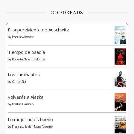
GOODREADS
El superviviente de Auschwitz
by
Josef Lewkowicz
Tiempo de osadía
by
Roberto Navarro Montes
Los caminantes
by
Carlos Sisí
Volverás a Alaska
by
Kristin Hannah
Lo mejor no es bueno
by
Francisco Javier Saura Vicente