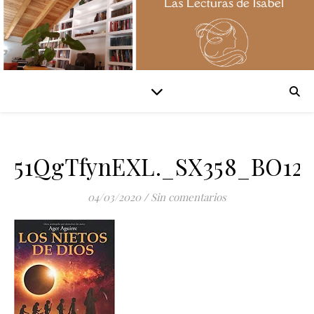
51QgTfynEXL._SX358_BO12
04/03/2020
/
Sin comentarios