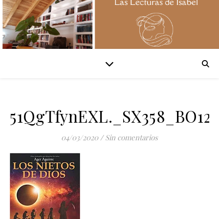
51QgTfynEXL._SX358_BO12
04/03/2020
/
Sin comentarios