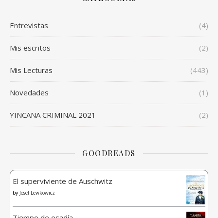
Entrevistas
(4)
Mis escritos
(2)
Mis Lecturas
(443)
Novedades
(1)
YINCANA CRIMINAL 2021
(2)
GOODREADS
El superviviente de Auschwitz
by
Josef Lewkowicz
Tiempo de osadía