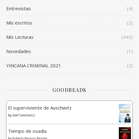
Entrevistas
(4)
Mis escritos
(2)
Mis Lecturas
(443)
Novedades
(1)
YINCANA CRIMINAL 2021
(2)
GOODREADS
El superviviente de Auschwitz
by
Josef Lewkowicz
Tiempo de osadía
by
Roberto Navarro Montes