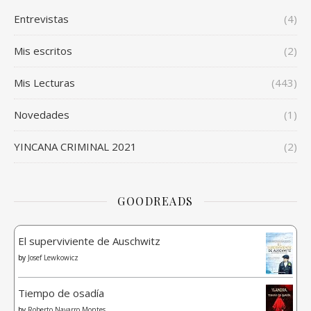
Entrevistas
(4)
Mis escritos
(2)
Mis Lecturas
(443)
Novedades
(1)
YINCANA CRIMINAL 2021
(2)
GOODREADS
El superviviente de Auschwitz
by
Josef Lewkowicz
Tiempo de osadía
by
Roberto Navarro Montes