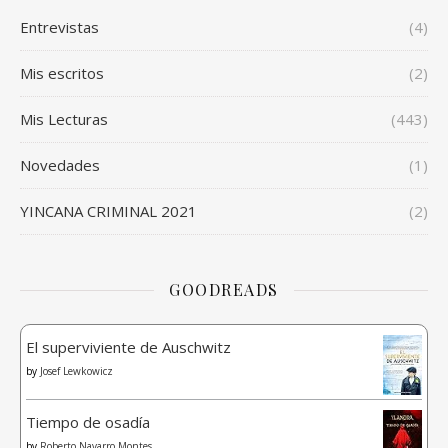
Entrevistas
(4)
Mis escritos
(2)
Mis Lecturas
(443)
Novedades
(1)
YINCANA CRIMINAL 2021
(2)
GOODREADS
El superviviente de Auschwitz
by
Josef Lewkowicz
Tiempo de osadía
by
Roberto Navarro Montes