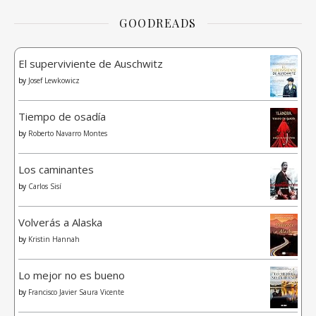
GOODREADS
El superviviente de Auschwitz
by
Josef Lewkowicz
Tiempo de osadía
by
Roberto Navarro Montes
Los caminantes
by
Carlos Sisí
Volverás a Alaska
by
Kristin Hannah
Lo mejor no es bueno
by
Francisco Javier Saura Vicente