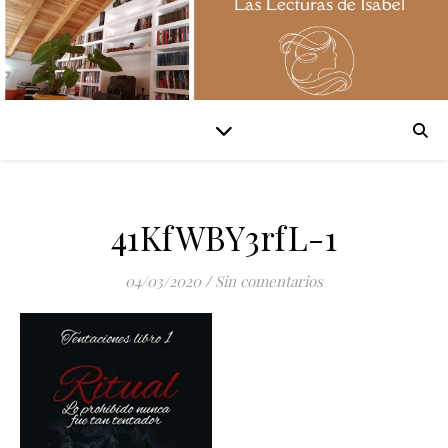
41KfWBY3rfL-1
04/03/2020
/
Sin comentarios