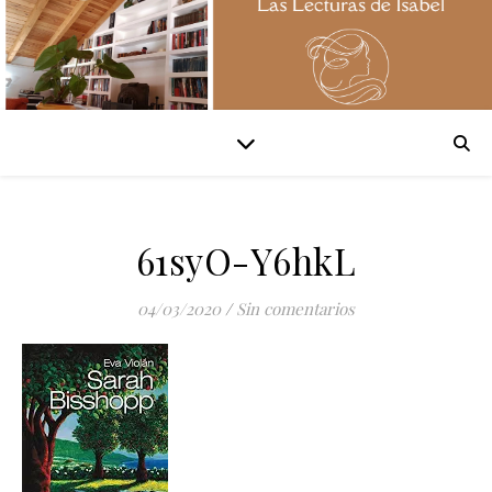
61syO-Y6hkL
04/03/2020
/
Sin comentarios