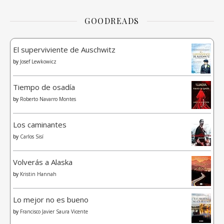
GOODREADS
El superviviente de Auschwitz
by
Josef Lewkowicz
Tiempo de osadía
by
Roberto Navarro Montes
Los caminantes
by
Carlos Sisí
Volverás a Alaska
by
Kristin Hannah
Lo mejor no es bueno
by
Francisco Javier Saura Vicente