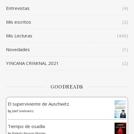
Entrevistas
(4)
Mis escritos
(2)
Mis Lecturas
(443)
Novedades
(1)
YINCANA CRIMINAL 2021
(2)
GOODREADS
El superviviente de Auschwitz
by
Josef Lewkowicz
Tiempo de osadía
by
Roberto Navarro Montes