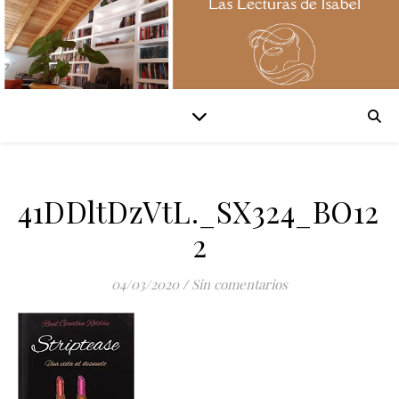
41DDltDzVtL._SX324_BO12
2
04/03/2020
/
Sin comentarios