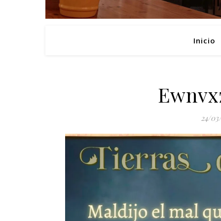
Inicio
Ewnvx
24/03