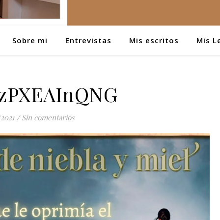
Sobre mi
Entrevistas
Mis escritos
Mis L
zPXEAInQNG
/2021
/
Sin comentarios