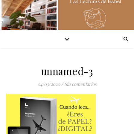
unnamed-3
04/03/2020
/
Sin comentarios