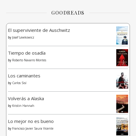
GOODREADS
El superviviente de Auschwitz
by
Josef Lewkowicz
Tiempo de osadía
by
Roberto Navarro Montes
Los caminantes
by
Carlos Sisí
Volverás a Alaska
by
Kristin Hannah
Lo mejor no es bueno
by
Francisco Javier Saura Vicente