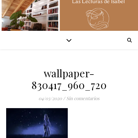
wallpaper-
830417_960_720
04/03/2020
/
Sin comentarios