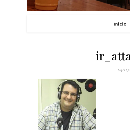
Inicio
ir_at
04/03