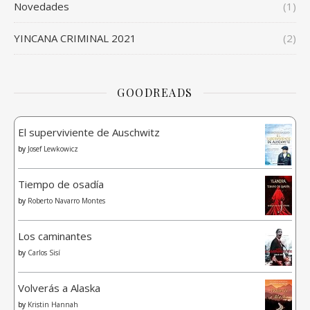
Novedades
(1)
YINCANA CRIMINAL 2021
(2)
GOODREADS
El superviviente de Auschwitz
by
Josef Lewkowicz
Tiempo de osadía
by
Roberto Navarro Montes
Los caminantes
by
Carlos Sisí
Volverás a Alaska
by
Kristin Hannah