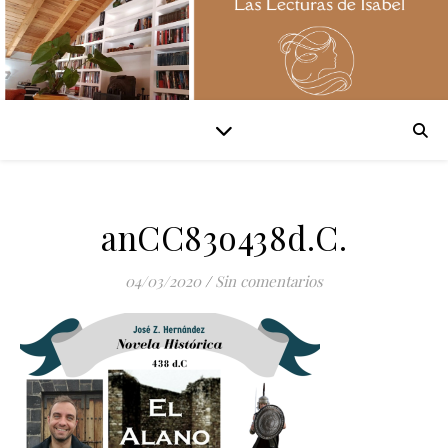
anCC83o438d.C.
04/03/2020
/
Sin comentarios