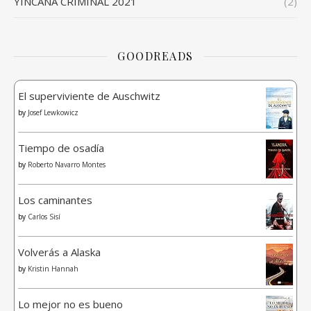
YINCANA CRIMINAL 2021
(2)
GOODREADS
El superviviente de Auschwitz
by
Josef Lewkowicz
Tiempo de osadía
by
Roberto Navarro Montes
Los caminantes
by
Carlos Sisí
Volverás a Alaska
by
Kristin Hannah
Lo mejor no es bueno