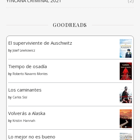
YINCANA CRIMINAL 2021
(2)
GOODREADS
El superviviente de Auschwitz
by
Josef Lewkowicz
Tiempo de osadía
by
Roberto Navarro Montes
Los caminantes
by
Carlos Sisí
Volverás a Alaska
by
Kristin Hannah
Lo mejor no es bueno