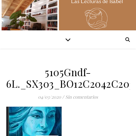
5105Gndf-
6L._SX303_BO12C2042C203
04/03/2020
/
Sin comentarios