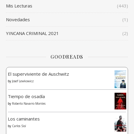
Mis Lecturas
(443)
Novedades
(1)
YINCANA CRIMINAL 2021
(2)
GOODREADS
El superviviente de Auschwitz
by
Josef Lewkowicz
Tiempo de osadía
by
Roberto Navarro Montes
Los caminantes
by
Carlos Sisí