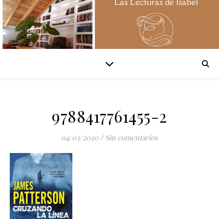
9788417761455-2
04/03/2020
/
Sin comentarios