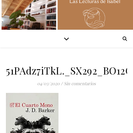
51PAdz7iTkL._SX292_BO12
04/03/2020
/
Sin comentarios