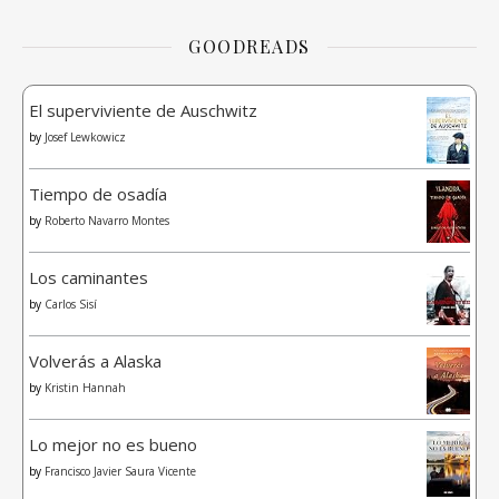
GOODREADS
El superviviente de Auschwitz
by
Josef Lewkowicz
Tiempo de osadía
by
Roberto Navarro Montes
Los caminantes
by
Carlos Sisí
Volverás a Alaska
by
Kristin Hannah
Lo mejor no es bueno
by
Francisco Javier Saura Vicente