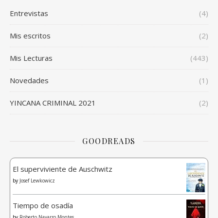
Entrevistas
(4)
Mis escritos
(2)
Mis Lecturas
(443)
Novedades
(1)
YINCANA CRIMINAL 2021
(2)
GOODREADS
El superviviente de Auschwitz
by
Josef Lewkowicz
Tiempo de osadía
by
Roberto Navarro Montes