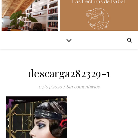
descarga282329-1
04/03/2020
/
Sin comentarios