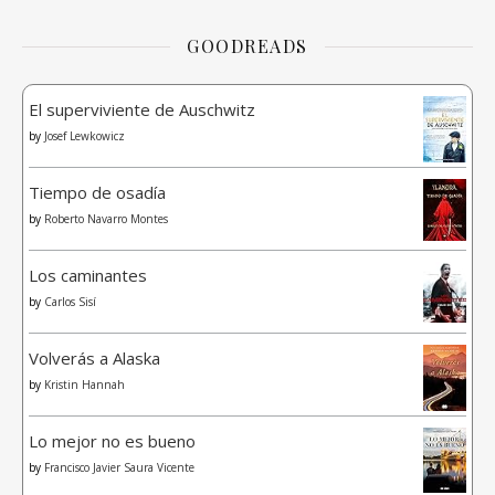
GOODREADS
El superviviente de Auschwitz
by
Josef Lewkowicz
Tiempo de osadía
by
Roberto Navarro Montes
Los caminantes
by
Carlos Sisí
Volverás a Alaska
by
Kristin Hannah
Lo mejor no es bueno
by
Francisco Javier Saura Vicente