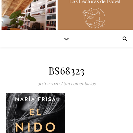
BS68323
30/12/2020
/
Sin comentarios