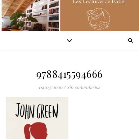
9788415594666
04/03/2020
/
Sin comentarios