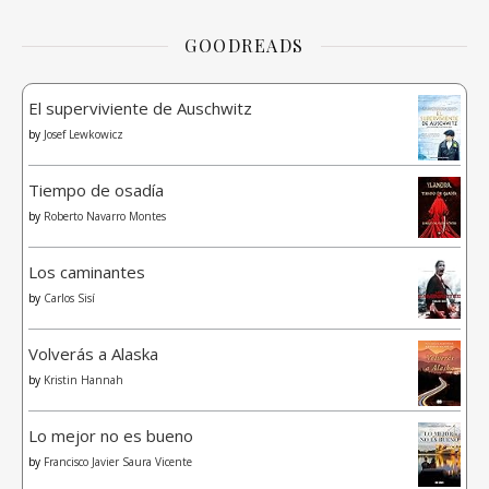
GOODREADS
El superviviente de Auschwitz
by
Josef Lewkowicz
Tiempo de osadía
by
Roberto Navarro Montes
Los caminantes
by
Carlos Sisí
Volverás a Alaska
by
Kristin Hannah
Lo mejor no es bueno
by
Francisco Javier Saura Vicente