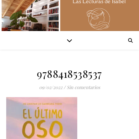
9788418538537
09/02/2022
/
Sin comentarios