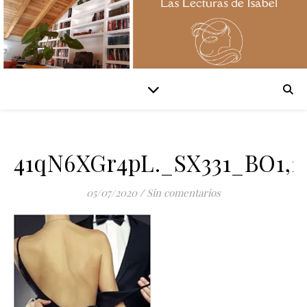
41qN6XGr4pL._SX331_BO1,2
05/07/2020
/
Sin comentarios