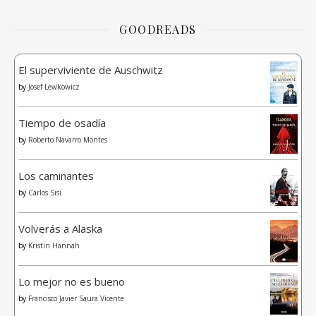
GOODREADS
El superviviente de Auschwitz
by
Josef Lewkowicz
Tiempo de osadía
by
Roberto Navarro Montes
Los caminantes
by
Carlos Sisí
Volverás a Alaska
by
Kristin Hannah
Lo mejor no es bueno
by
Francisco Javier Saura Vicente