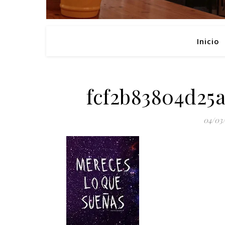
Inicio
fcf2b83804d25a
04/03