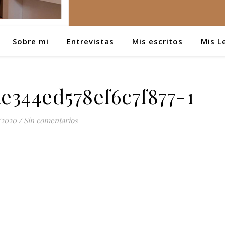
Sobre mi
Entrevistas
Mis escritos
Mis L
e344ed578ef6c7f877-1
/2020
/
Sin comentarios